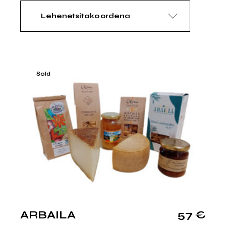
Lehenetsitako ordena
Sold
ARBAILA
57
€