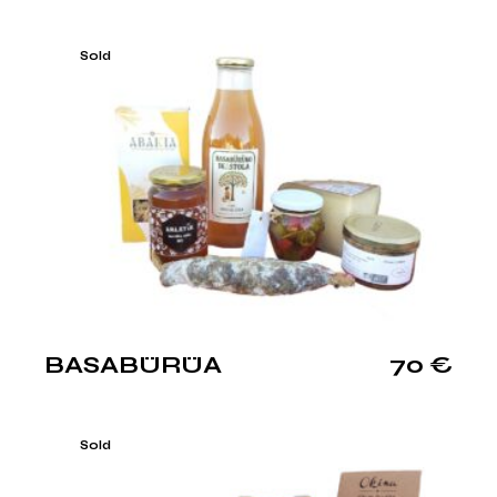
Sold
BASABÜRÜA
70
€
Sold