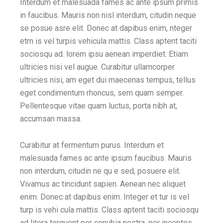
Interdum et malesuada fames ac ante ipsum primis
in faucibus. Mauris non nisl interdum, citudin neque
se posue asre elit. Donec at dapibus enim, nteger
etrn is vel turpis vehicula mattis. Class aptent taciti
sociosqu ad. lorem ipsu aenean imperdiet. Etiam
ultricies nisi vel augue. Curabitur ullamcorper
ultricies nisi, am eget dui maecenas tempus, tellus
eget condimentum rhoncus, sem quam semper.
Pellentesque vitae quam luctus, porta nibh at,
accumsan massa.
Curabitur at fermentum purus. Interdum et
malesuada fames ac ante ipsum faucibus. Mauris
non interdum, citudin ne qu e sed, posuere elit.
Vivamus ac tincidunt sapien. Aenean nec aliquet
enim. Donec at dapibus enim. Integer et tur is vel
turp is vehi cula mattis. Class aptent taciti sociosqu
ad litora torquent per conubia nostra, per inceptos